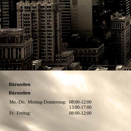
to give a
confirmation
or
catharsis
(i.R.e. Selbstanzeige)
Vielen Dank für Ihr Interesse. Wir freuen uns, wenn wir Ihnen helfen
können. Sie erreichen uns unter "KONTAKT" oder "IMPRESSUM".
Bürozeiten
Bürozeiten
Mo.-Do.
Montag-Donnerstag:
08:00-12:00
13:00-17:00
Fr.
Freitag:
08:00-12:00