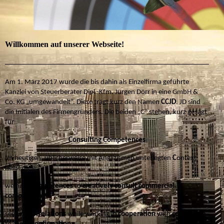
Willkommen auf unserer Webseite!
Am 1. März 2017 wurde die bis dahin als Einzelfirma geführte
Kanzlei
von Steuerberater Dipl.-Kfm. Jürgen Dörr
in eine GmbH &
Co. KG „umgewandelt“. Diese trägt kurz den Namen
CCJD
. JD sind
die Initialen des Firmengründers. Die beiden „C“ stehen, kurz gesagt
für
Consulting Competences
Im heutigen, üblicherweise mit Anglizismen unterlegten
C
ontext
heißt dies:
we have
competences
to
creatively
consult
commercial
companies
seeking
correlations
while
working in
cooperation
with
confidence